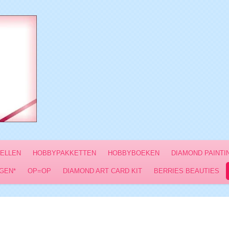
VELLEN
HOBBYPAKKETTEN
HOBBYBOEKEN
DIAMOND PAINTI
GEN*
OP=OP
DIAMOND ART CARD KIT
BERRIES BEAUTIES