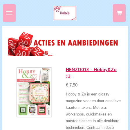
Ga
direct
naar
de
hoofdinhoud
HENZO013 - Hobby&Zo
13
€ 7,50
Hobby & Zo is een glossy
magazine voor en door creatieve
kaartenmakers. Met o.a.
workshops, quickmakes en
master classes in alle denkbare
technieken. Centraal in deze