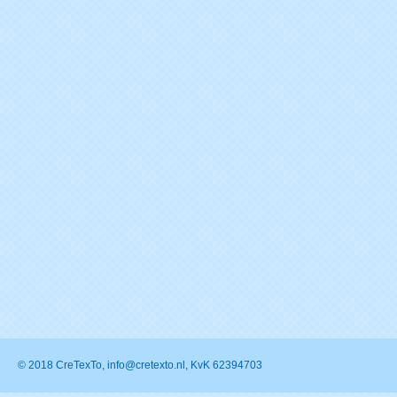
© 2018 CreTexTo, info@cretexto.nl, KvK 62394703