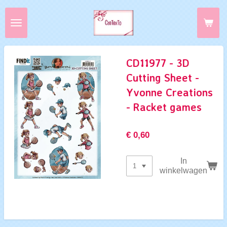
Ga
direct
naar
de
hoofdinhoud
CD11977 - 3D
Cutting Sheet -
Yvonne Creations
- Racket games
€ 0,60
In
winkelwagen