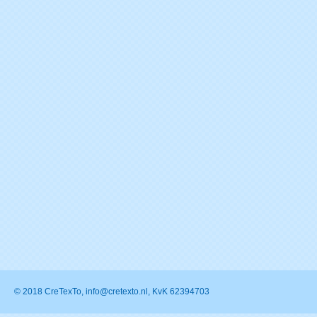
© 2018 CreTexTo, info@cretexto.nl, KvK 62394703