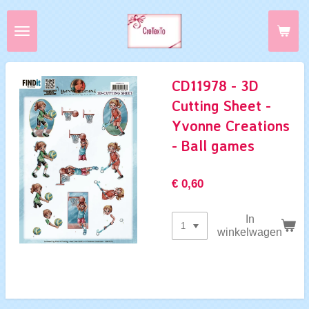
Ga
direct
naar
de
hoofdinhoud
CD11978 - 3D
Cutting Sheet -
Yvonne Creations
- Ball games
€ 0,60
In
winkelwagen