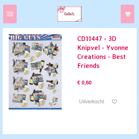
Ga
direct
naar
de
hoofdinhoud
CD11447 - 3D
Knipvel - Yvonne
Creations - Best
Friends
€ 0,60
Uitverkocht