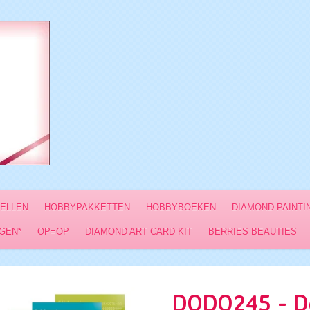
VELLEN
HOBBYPAKKETTEN
HOBBYBOEKEN
DIAMOND PAINTI
GEN*
OP=OP
DIAMOND ART CARD KIT
BERRIES BEAUTIES
DODO245 - D