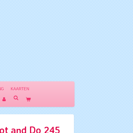
NG
KAARTEN
ot and Do 245