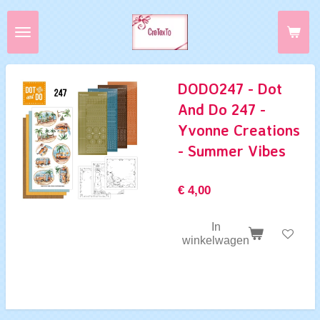
Ga
direct
naar
de
hoofdinhoud
DODO247 - Dot
And Do 247 -
Yvonne Creations
- Summer Vibes
€ 4,00
In
winkelwagen