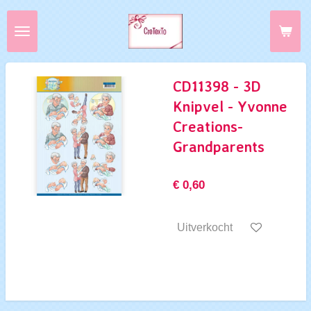
Ga
direct
naar
de
hoofdinhoud
CD11398 - 3D
Knipvel - Yvonne
Creations-
Grandparents
€ 0,60
Uitverkocht