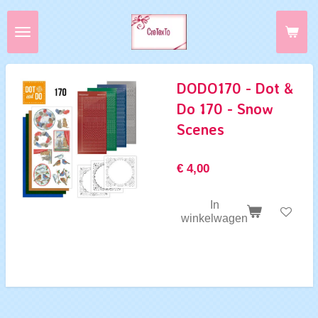
Ga
direct
naar
de
hoofdinhoud
DODO170 - Dot &
Do 170 - Snow
Scenes
€ 4,00
In
winkelwagen