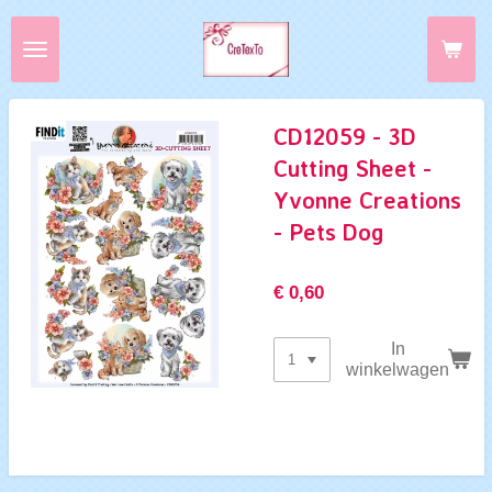
Ga
direct
naar
de
hoofdinhoud
CD12059 - 3D
Cutting Sheet -
Yvonne Creations
- Pets Dog
€ 0,60
In
winkelwagen