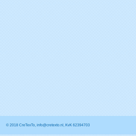
© 2018 CreTexTo, info@cretexto.nl, KvK 62394703