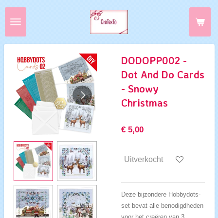
Ga
direct
naar
de
hoofdinhoud
DODOPP002 -
Dot And Do Cards
- Snowy
Christmas
€ 5,00
Uitverkocht
Deze bijzondere Hobbydots-
set bevat alle benodigdheden
voor het creëren van 3