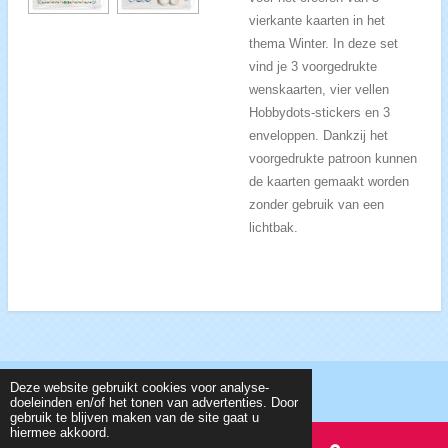
vierkante kaarten in het
thema Winter. In deze set
vind je 3 voorgedrukte
wenskaarten, vier vellen
Hobbydots-stickers en 3
enveloppen. Dankzij het
voorgedrukte patroon kunnen
de kaarten gemaakt worden
zonder gebruik van een
lichtbak.
Deze website gebruikt cookies voor analyse-
© 2018 CreTexTo, info@cretexto.nl, KvK 62394703
doeleinden en/of het tonen van advertenties. Door
gebruik te blijven maken van de site gaat u
hiermee akkoord.