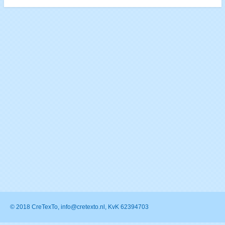
© 2018 CreTexTo, info@cretexto.nl, KvK 62394703