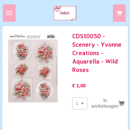
Ga
direct
naar
de
hoofdinhoud
CDS10050 -
Scenery - Yvonne
Creations -
Aquarella - Wild
Roses
€ 1,00
In
winkelwagen