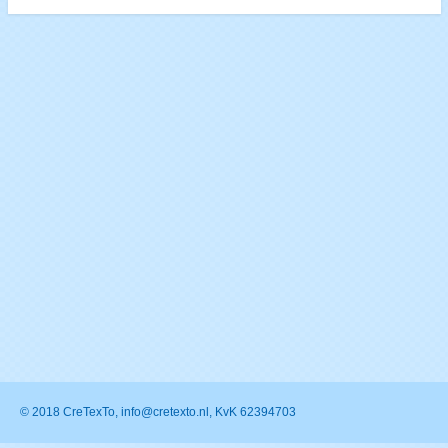
© 2018 CreTexTo, info@cretexto.nl, KvK 62394703