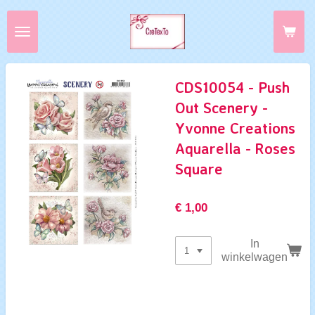
Ga
direct
naar
de
hoofdinhoud
CDS10054 - Push
Out Scenery -
Yvonne Creations
Aquarella - Roses
Square
€ 1,00
In
winkelwagen