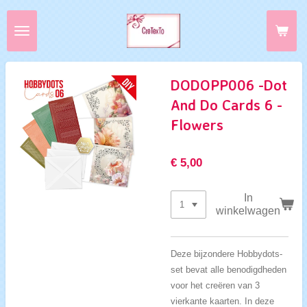
Ga
direct
naar
de
hoofdinhoud
DODOPP006 -Dot
And Do Cards 6 -
Flowers
€ 5,00
In
winkelwagen
Deze bijzondere Hobbydots-
set bevat alle benodigdheden
voor het creëren van 3
vierkante kaarten. In deze