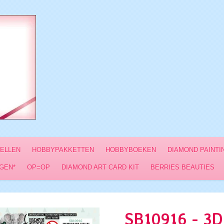
VELLEN
HOBBYPAKKETTEN
HOBBYBOEKEN
DIAMOND PAINTI
GEN*
OP=OP
DIAMOND ART CARD KIT
BERRIES BEAUTIES
SB10916 - 3D