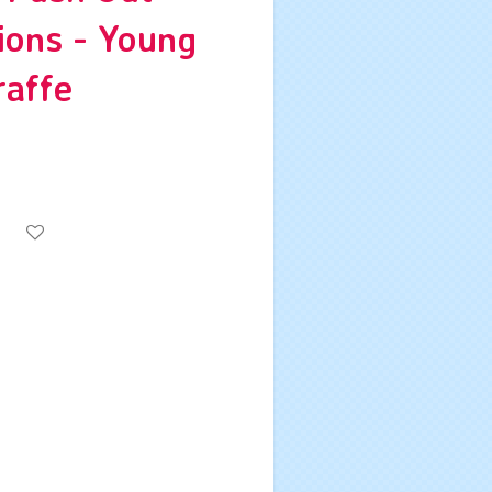
ions - Young
raffe