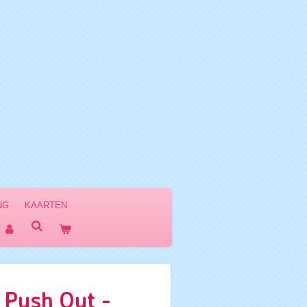
NG
KAARTEN
 Push Out -