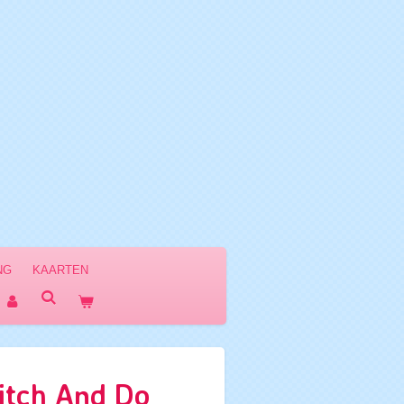
NG
KAARTEN
itch And Do