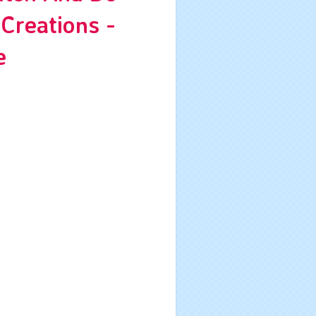
Creations -
e