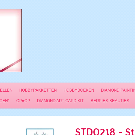
VELLEN
HOBBYPAKKETTEN
HOBBYBOEKEN
DIAMOND PAINTI
GEN*
OP=OP
DIAMOND ART CARD KIT
BERRIES BEAUTIES
STDO218 - St