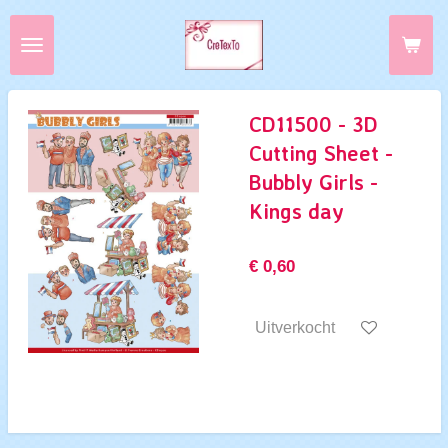
Ga
direct
naar
de
hoofdinhoud
CD11500 - 3D
Cutting Sheet -
Bubbly Girls -
Kings day
€ 0,60
Uitverkocht