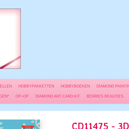
VELLEN
HOBBYPAKKETTEN
HOBBYBOEKEN
DIAMOND PAINTI
GEN*
OP=OP
DIAMOND ART CARD KIT
BERRIES BEAUTIES
CD11475 - 3D