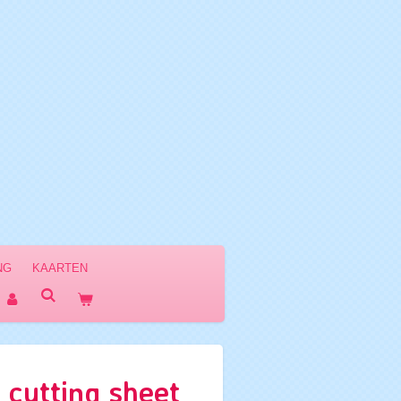
NG
KAARTEN
 cutting sheet