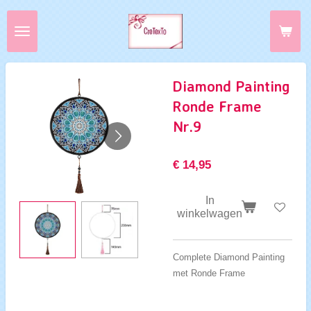
Ga
direct
naar
de
hoofdinhoud
Diamond Painting
Ronde Frame
Nr.9
€ 14,95
In
winkelwagen
Complete Diamond Painting
met Ronde Frame