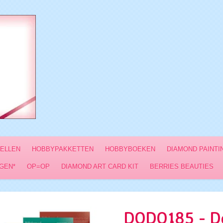
VELLEN
HOBBYPAKKETTEN
HOBBYBOEKEN
DIAMOND PAINTI
GEN*
OP=OP
DIAMOND ART CARD KIT
BERRIES BEAUTIES
DODO185 - Do