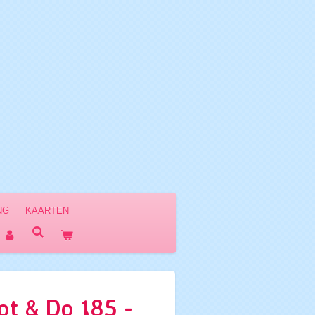
NG
KAARTEN
t & Do 185 -