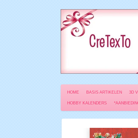
Ga
direct
naar
de
hoofdinhoud
HOME
BASIS ARTIKELEN
3D 
HOBBY KALENDERS
*AANBIEDIN