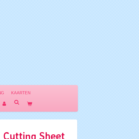
NG
KAARTEN
 Cutting Sheet