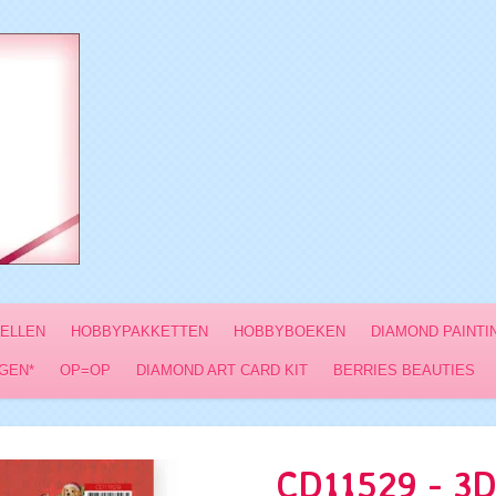
VELLEN
HOBBYPAKKETTEN
HOBBYBOEKEN
DIAMOND PAINTI
GEN*
OP=OP
DIAMOND ART CARD KIT
BERRIES BEAUTIES
CD11529 - 3D