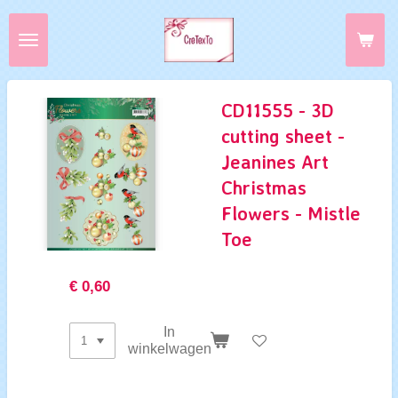
Ga
direct
naar
de
hoofdinhoud
CD11555 - 3D
cutting sheet -
Jeanines Art
Christmas
Flowers - Mistle
Toe
€ 0,60
In
winkelwagen