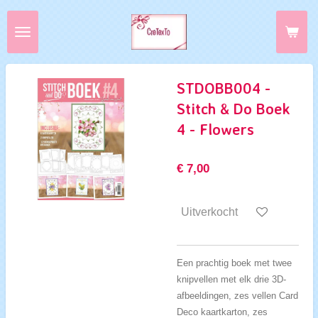
Ga
direct
naar
de
hoofdinhoud
STDOBB004 -
Stitch & Do Boek
4 - Flowers
€ 7,00
Uitverkocht
Een prachtig boek met twee
knipvellen met elk drie 3D-
afbeeldingen, zes vellen Card
Deco kaartkarton, zes