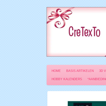
Ga
direct
naar
de
hoofdinhoud
HOME
BASIS ARTIKELEN
3D 
HOBBY KALENDERS
*AANBIEDIN