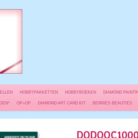
VELLEN
HOBBYPAKKETTEN
HOBBYBOEKEN
DIAMOND PAINTI
GEN*
OP=OP
DIAMOND ART CARD KIT
BERRIES BEAUTIES
DODOOC10004