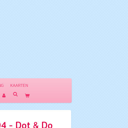
NG
KAARTEN
 - Dot & Do