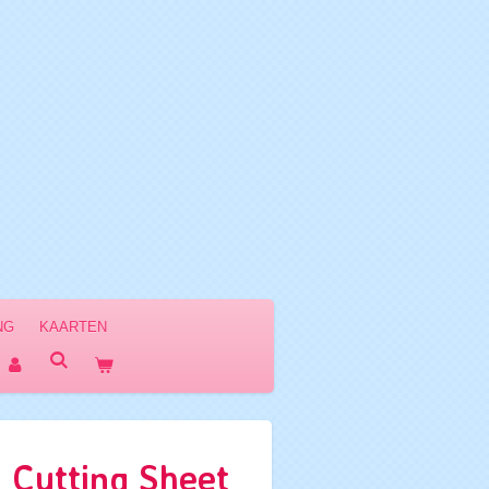
NG
KAARTEN
 Cutting Sheet