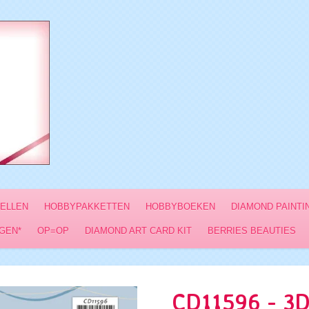
VELLEN
HOBBYPAKKETTEN
HOBBYBOEKEN
DIAMOND PAINTI
GEN*
OP=OP
DIAMOND ART CARD KIT
BERRIES BEAUTIES
CD11596 - 3D