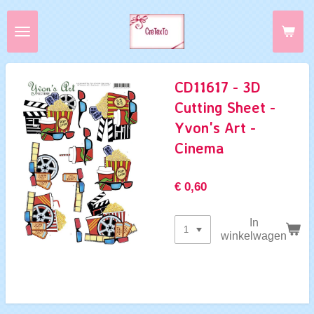
Ga
direct
naar
de
hoofdinhoud
CD11617 - 3D
Cutting Sheet -
Yvon's Art -
Cinema
€ 0,60
In
winkelwagen