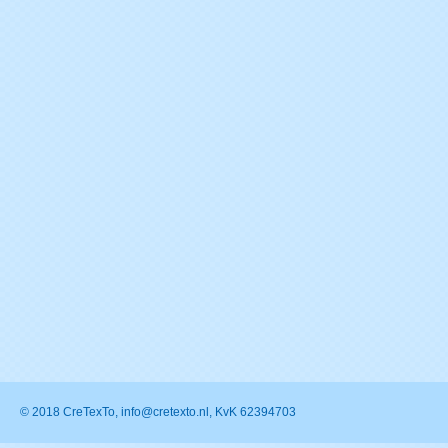
© 2018 CreTexTo, info@cretexto.nl, KvK 62394703