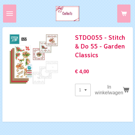
Ga
direct
naar
de
hoofdinhoud
STDO055 - Stitch
& Do 55 - Garden
Classics
€ 4,00
In
winkelwagen