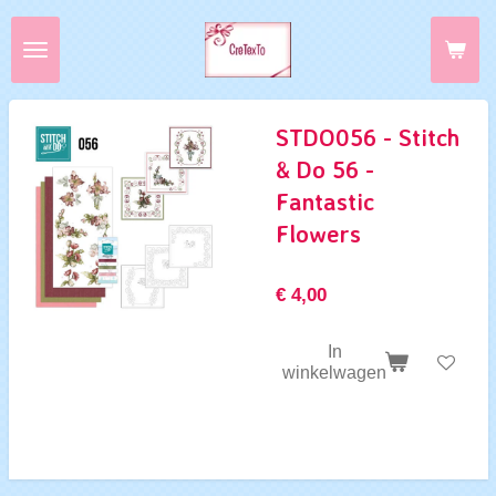
Ga
direct
naar
de
hoofdinhoud
STDO056 - Stitch
& Do 56 -
Fantastic
Flowers
€ 4,00
In
winkelwagen