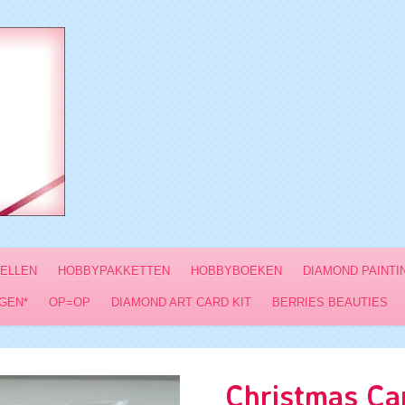
VELLEN
HOBBYPAKKETTEN
HOBBYBOEKEN
DIAMOND PAINTI
GEN*
OP=OP
DIAMOND ART CARD KIT
BERRIES BEAUTIES
Christmas Ca