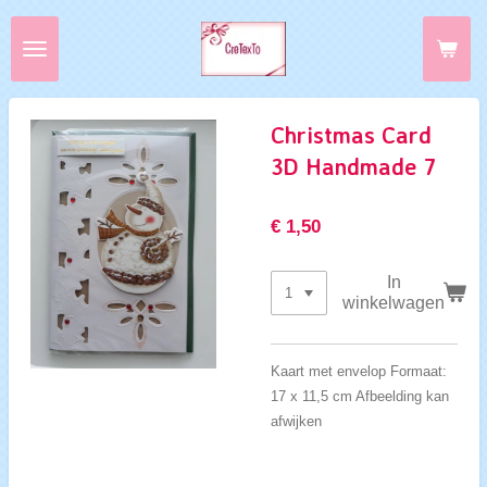
Ga
direct
naar
de
hoofdinhoud
Christmas Card
3D Handmade 7
€ 1,50
In
winkelwagen
Kaart met envelop Formaat:
17 x 11,5 cm Afbeelding kan
afwijken