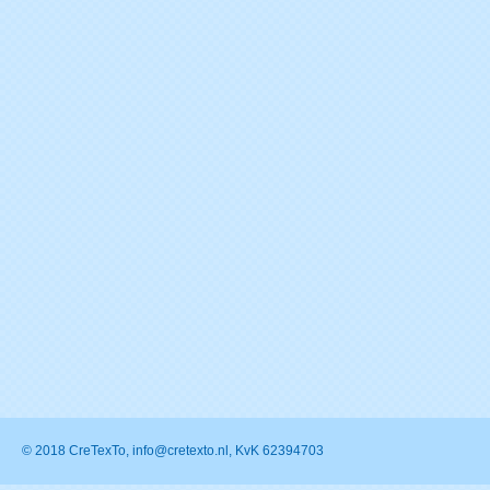
© 2018 CreTexTo, info@cretexto.nl, KvK 62394703