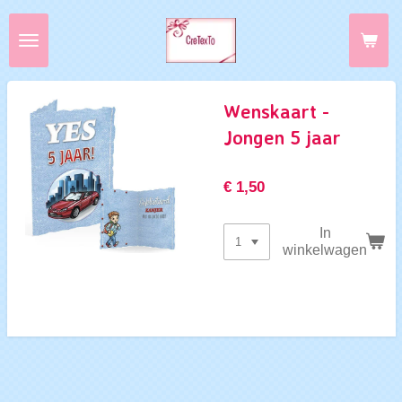
Ga
direct
naar
de
hoofdinhoud
Wenskaart -
Jongen 5 jaar
€ 1,50
In
winkelwagen