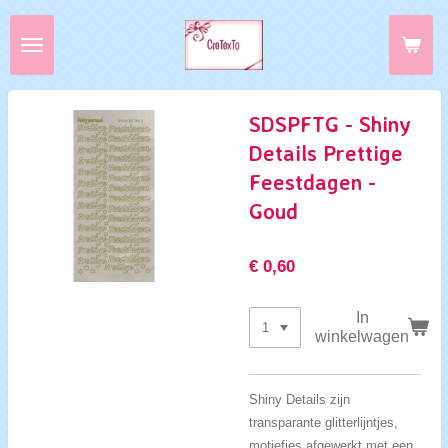
Ga
direct
naar
de
hoofdinhoud
SDSPFTG - Shiny
Details Prettige
Feestdagen -
Goud
€ 0,60
In
winkelwagen
Shiny Details zijn
transparante glitterlijntjes,
motiefjes afgewerkt met een