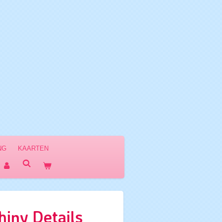
NG
KAARTEN
iny Details