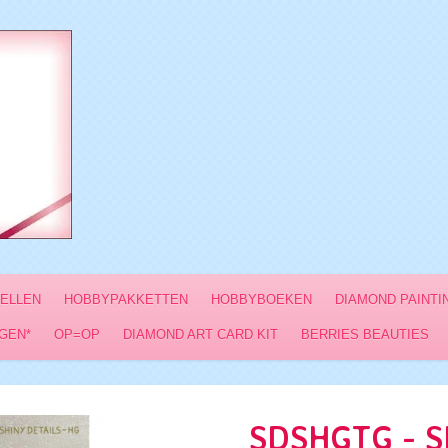
VELLEN
HOBBYPAKKETTEN
HOBBYBOEKEN
DIAMOND PAINTI
GEN*
OP=OP
DIAMOND ART CARD KIT
BERRIES BEAUTIES
SDSHGTG - Sh