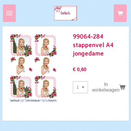
Ga
direct
naar
de
hoofdinhoud
99064-284
stappenvel A4
jongedame
€ 0,60
In
winkelwagen