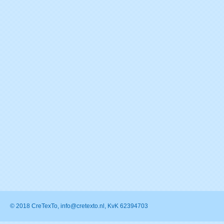
© 2018 CreTexTo, info@cretexto.nl, KvK 62394703