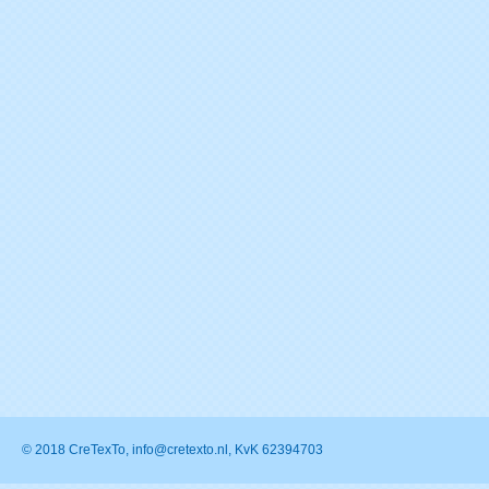
© 2018 CreTexTo, info@cretexto.nl, KvK 62394703