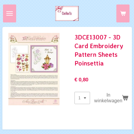
Ga
direct
naar
de
hoofdinhoud
3DCE13007 - 3D
Card Embroidery
Pattern Sheets
Poinsettia
€ 0,80
In
winkelwagen