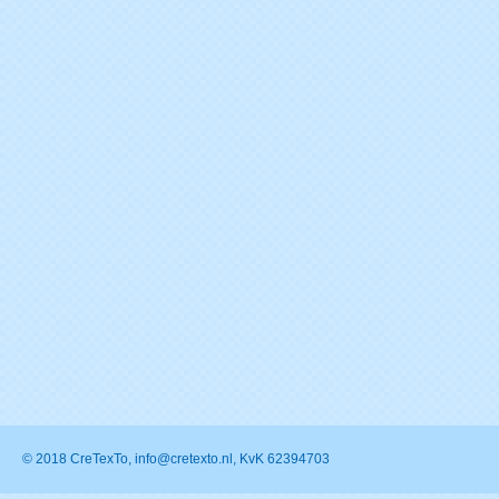
© 2018 CreTexTo, info@cretexto.nl, KvK 62394703