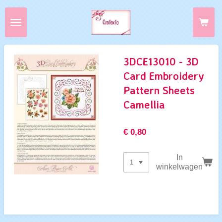
Ga
direct
naar
de
hoofdinhoud
3DCE13010 - 3D
Card Embroidery
Pattern Sheets
Camellia
€ 0,80
In
winkelwagen