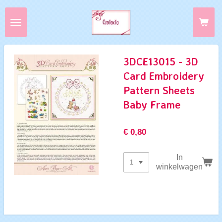
Ga
direct
naar
de
hoofdinhoud
3DCE13015 - 3D
Card Embroidery
Pattern Sheets
Baby Frame
€ 0,80
In
winkelwagen