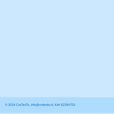
© 2018 CreTexTo, info@cretexto.nl, KvK 62394703