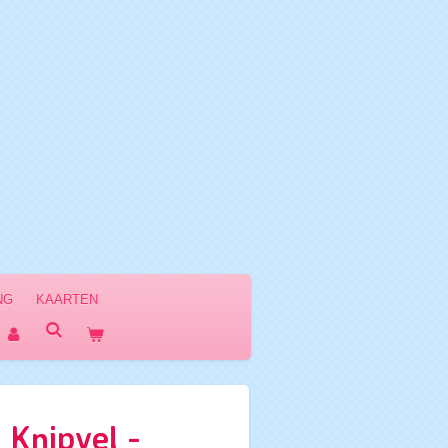
NG
KAARTEN
 Knipvel -