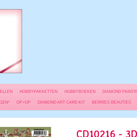
VELLEN
HOBBYPAKKETTEN
HOBBYBOEKEN
DIAMOND PAINTI
GEN*
OP=OP
DIAMOND ART CARD KIT
BERRIES BEAUTIES
CD10216 - 3D