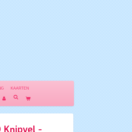
NG
KAARTEN
 Knipvel -