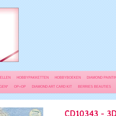
VELLEN
HOBBYPAKKETTEN
HOBBYBOEKEN
DIAMOND PAINTI
GEN*
OP=OP
DIAMOND ART CARD KIT
BERRIES BEAUTIES
CD10343 - 3D