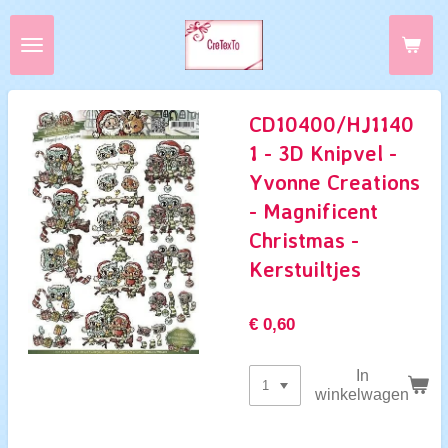
Ga
direct
naar
de
hoofdinhoud
CD10400/HJ1140
1 - 3D Knipvel -
Yvonne Creations
- Magnificent
Christmas -
Kerstuiltjes
€ 0,60
In
winkelwagen