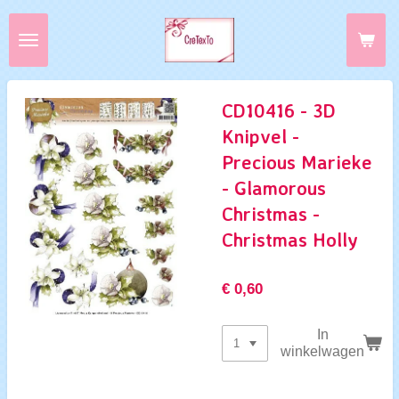
Ga
direct
naar
de
hoofdinhoud
CD10416 - 3D
Knipvel -
Precious Marieke
- Glamorous
Christmas -
Christmas Holly
€ 0,60
In
winkelwagen