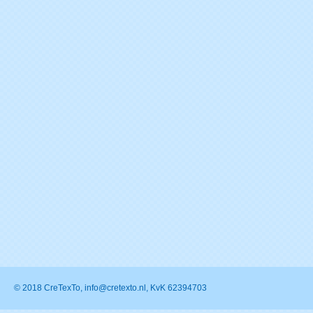
© 2018 CreTexTo, info@cretexto.nl, KvK 62394703