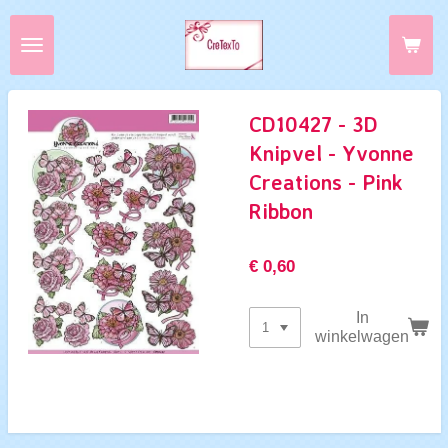
Ga
direct
naar
de
hoofdinhoud
CD10427 - 3D
Knipvel - Yvonne
Creations - Pink
Ribbon
€ 0,60
In
winkelwagen