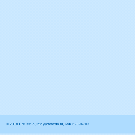
© 2018 CreTexTo, info@cretexto.nl, KvK 62394703