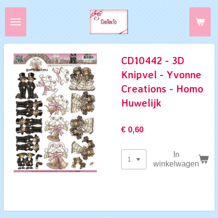
Ga
direct
naar
de
hoofdinhoud
CD10442 - 3D
Knipvel - Yvonne
Creations - Homo
Huwelijk
€ 0,60
In
winkelwagen