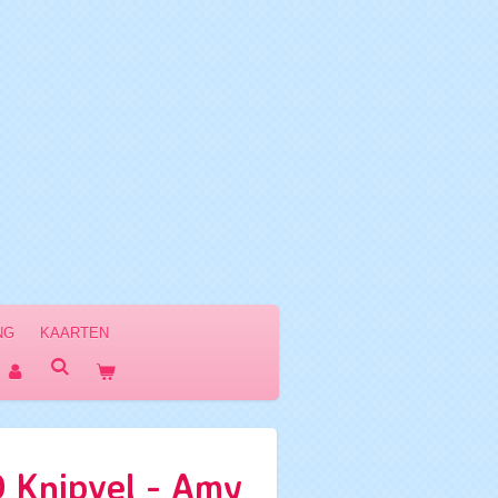
NG
KAARTEN
 Knipvel - Amy