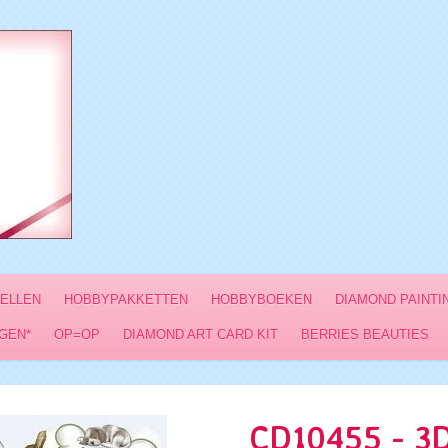
VELLEN
HOBBYPAKKETTEN
HOBBYBOEKEN
DIAMOND PAINTI
GEN*
OP=OP
DIAMOND ART CARD KIT
BERRIES BEAUTIES
CD10455 - 3D