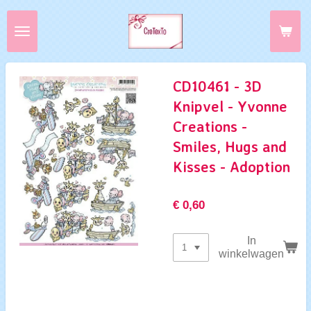
Ga
direct
naar
de
hoofdinhoud
CD10461 - 3D
Knipvel - Yvonne
Creations -
Smiles, Hugs and
Kisses - Adoption
€ 0,60
In
winkelwagen