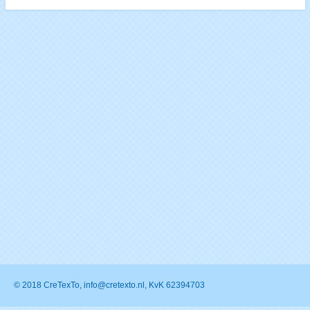
© 2018 CreTexTo, info@cretexto.nl, KvK 62394703