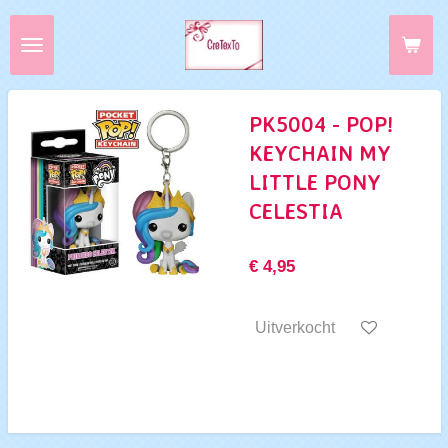
Ga
direct
naar
de
hoofdinhoud
PK5004 - POP!
KEYCHAIN MY
LITTLE PONY
CELESTIA
€ 4,95
Uitverkocht