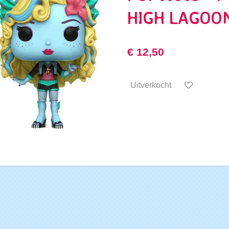
HIGH LAGOON
€ 12,50
Uitverkocht