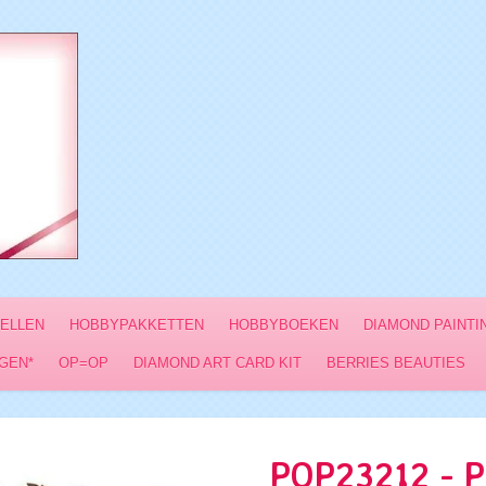
VELLEN
HOBBYPAKKETTEN
HOBBYBOEKEN
DIAMOND PAINTI
GEN*
OP=OP
DIAMOND ART CARD KIT
BERRIES BEAUTIES
POP23212 - 