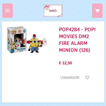
Ga
direct
naar
de
hoofdinhoud
POP4284 - POP!
MOVIES DM2
FIRE ALARM
MINION (126)
€ 12,50
Uitverkocht