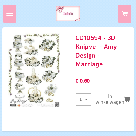
Ga
direct
naar
de
hoofdinhoud
CD10594 - 3D
Knipvel - Amy
Design -
Marriage
€ 0,60
In
winkelwagen