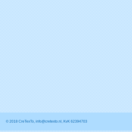
© 2018 CreTexTo, info@cretexto.nl, KvK 62394703